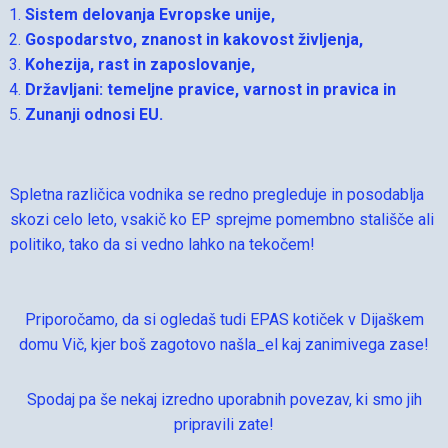
Sistem delovanja Evropske unije,
Gospodarstvo, znanost in kakovost življenja,
Kohezija, rast in zaposlovanje,
Državljani: temeljne pravice, varnost in pravica in
Zunanji odnosi EU.
Spletna različica vodnika se redno pregleduje in posodablja
skozi celo leto, vsakič ko EP sprejme pomembno stališče ali
politiko, tako da si vedno lahko na tekočem!
Priporočamo, da si ogledaš tudi EPAS kotiček v Dijaškem
domu Vič, kjer boš zagotovo našla_el kaj zanimivega zase!
Spodaj pa še nekaj izredno uporabnih povezav, ki smo jih
pripravili zate!