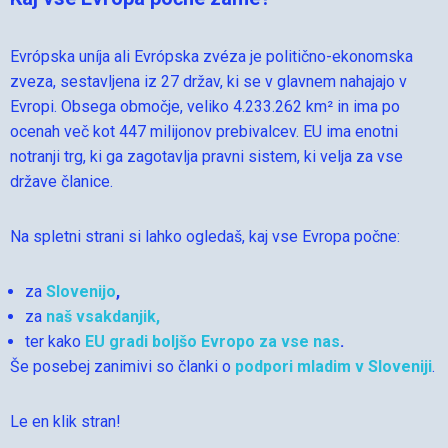
Evrópska uníja ali Evrópska zvéza je politično-ekonomska
zveza, sestavljena iz 27 držav, ki se v glavnem nahajajo v
Evropi. Obsega območje, veliko 4.233.262 km² in ima po
ocenah več kot 447 milijonov prebivalcev. EU ima enotni
notranji trg, ki ga zagotavlja pravni sistem, ki velja za vse
države članice.
Na spletni strani si lahko ogledaš, kaj vse Evropa počne:
za
Slovenijo
,
za
naš vsakdanjik,
ter kako
EU gradi boljšo Evropo za vse nas
.
Še posebej zanimivi so članki o
podpori mladim v Sloveniji
.
Le en klik stran!