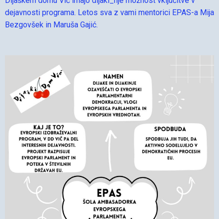
Dijaškem domu Vič imajo dijaki_nje možnost vključitve v
dejavnosti programa. Letos sva z vami mentorici EPAS-a Mija
Bezgovšek in Maruša Gajić.