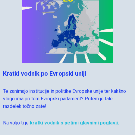
Kratki vodnik po Evropski uniji
Te zanimajo institucije in politike Evropske unije ter kakšno
vlogo ima pri tem Evropski parlament? Potem je tale
razdelek točno zate!
Na voljo ti je
kratki vodnik s petimi glavnimi poglavji: