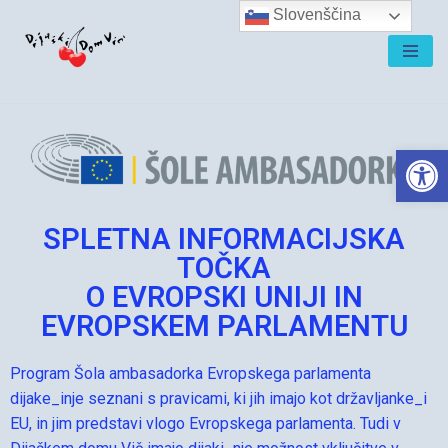
Slovenščina
Skoči
na
vsebino
Open 
SPLETNA INFORMACIJSKA
TOČKA
O EVROPSKI UNIJI IN
EVROPSKEM PARLAMENTU
Program Šola ambasadorka Evropskega parlamenta
dijake_inje seznani s pravicami, ki jih imajo kot državljanke_i
EU, in jim predstavi vlogo Evropskega parlamenta. Tudi v